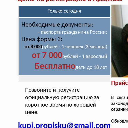
Только сегодня
Необходимые документы:
- паспорта гражданина России;
Цена формы 3:
от 8 000
рублей - 1 человек (3 месяца)
от 7 000
рублей - 1 взрослый
Бесплатно
дети до 18 лет
Прайс
Позвоните и получите
официальную регистрацию за
В связ
законо
короткое время по хорошей
огранич
цене.
Обновле
kupi.propisku@gmail.com