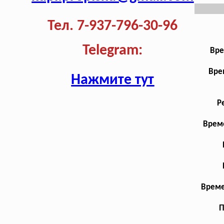
Тел. 7-937-796-30-96
Telegram:
Вре
Вре
Нажмите тут
Р
Време
Време
П