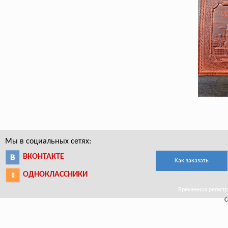
Мы в социальных сетях:
ВКОНТАКТЕ
Как заказать
ОДНОКЛАССНИКИ
Временная регистр
С