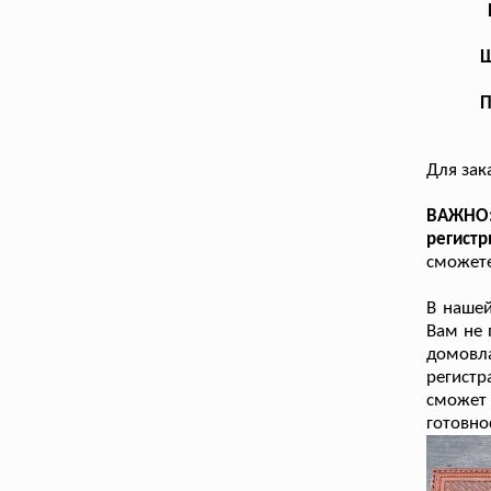
Ш
П
Для зак
ВАЖНО:
регист
сможете
В наше
Вам не 
домовла
регистр
сможет 
готовно